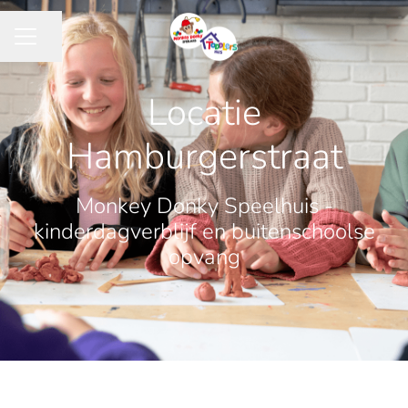
Pagina delen
CARRIÈREMENU
Locatie
Hamburgerstraat
Monkey Donky Speelhuis -
kinderdagverblijf en buitenschoolse
opvang