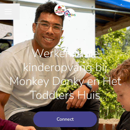
Pagina delen
CARRIÈREMENU
Werken in de
kinderopvang bij
Monkey Donky en Het
Toddlers Huis
Connect