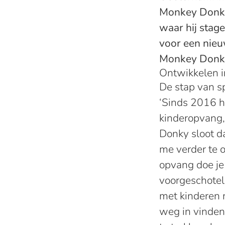
Monkey Donky 
waar hij stag
voor een nieuw
Monkey Donk
Ontwikkelen i
De stap van s
‘Sinds 2016 he
kinderopvang,
Donky sloot da
me verder te 
opvang doe je z
voorgeschoteld
met kinderen 
weg in vinden,