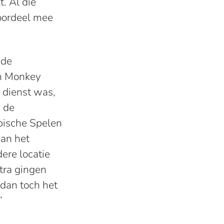
t. Al die
voordeel mee
 de
an Monkey
n dienst was,
 de
mpische Spelen
aan het
ere locatie
tra gingen
 dan toch het
’