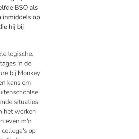
elfde BSO als
h inmiddels op
e hij bij
le logische.
tages in de
ure bij Monkey
een kans om
uitenschoolse
lende situaties
in het werken
in even m'n
 collega's op