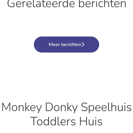
Gerelateerde berichten
n tweede thuis’
nooit zo thuis gevoeld als hier'
Meer berichten
 Monkey Donky Speelhuis 
Toddlers Huis