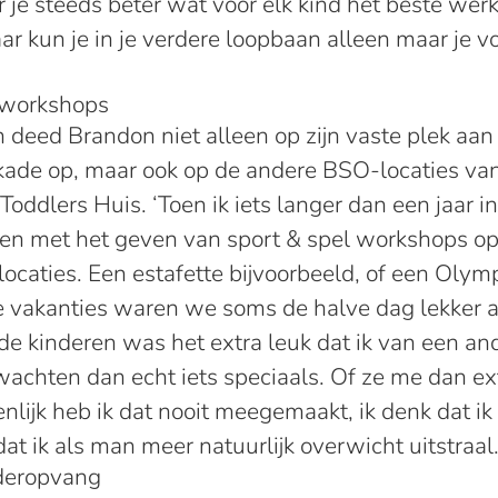
er je steeds beter wat voor elk kind het beste werk
ar kun je in je verdere loopbaan alleen maar je 
 workshops
 deed Brandon niet alleen op zijn vaste plek aan
ade op, maar ook op de andere BSO-locaties v
oddlers Huis. ‘Toen ik iets langer dan een jaar i
en met het geven van sport & spel workshops op
locaties. Een estafette bijvoorbeeld, of een Oly
de vakanties waren we soms de halve dag lekker 
de kinderen was het extra leuk dat ik van een and
achten dan echt iets speciaals. Of ze me dan ex
enlijk heb ik dat nooit meegemaakt, ik denk dat ik
at ik als man meer natuurlijk overwicht uitstraal.
nderopvang