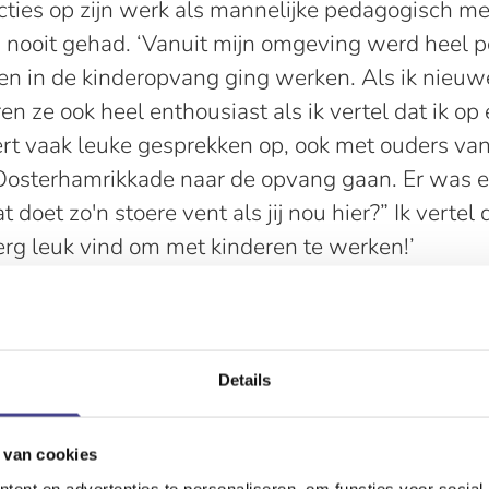
cties op zijn werk als mannelijke pedagogisch 
 nooit gehad. ‘Vanuit mijn omgeving werd heel po
en in de kinderopvang ging werken. Als ik nieu
n ze ook heel enthousiast als ik vertel dat ik o
ert vaak leuke gesprekken op, ook met ouders van
 Oosterhamrikkade naar de opvang gaan. Er was 
 doet zo'n stoere vent als jij nou hier?” Ik vertel 
rg leuk vind om met kinderen te werken!’
en
an een band met de kinderen is voor Brandon het 
 ‘En dat je de kinderen echt ziet opgroeien, dat i
ge kinderen ken ik al vanaf dat ze baby waren en
Details
 zien worden tot BSO-leeftijd. Ik vind het dan o
 binnenkort afscheid ga nemen van Monkey Donk
 van cookies
et naar m'n zin heb, maar omdat er een hele mooi
ent en advertenties te personaliseren, om functies voor social