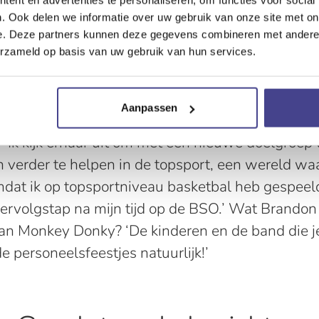
m'n pad kwam. Als ik dan van ouders hoor dat hu
. Ook delen we informatie over uw gebruik van onze site met on
 hoorden dat ik wegga, dan denk ik: dan heb ik to
e. Deze partners kunnen deze gegevens combineren met andere i
erzameld op basis van uw gebruik van hun services.
ie kinderen.’
 toekomst
rt Brandon als onderwijsassistent bij de Topspor
Aanpassen
waar hij topsporters tussen 12 en 17 jaar gaat b
‘Ik kijk ernaar uit om met een nieuwe doelgroep 
verder te helpen in de topsport, een wereld waar
dat ik op topsportniveau basketbal heb gespeeld
vervolgstap na mijn tijd op de BSO.’ Wat Brandon
an Monkey Donky? ‘De kinderen en de band die j
 personeelsfeestjes natuurlijk!’