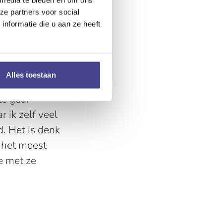
n kind moest
ze partners voor social
ch iets moois
nformatie die u aan ze heeft
t Talentschool
Alles toestaan
egeleiden in
te gaan
 ik zelf veel
. Het is denk
 het meest
e met ze