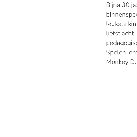
Bijna 30 j
binnenspee
leukste ki
liefst acht
pedagogisc
Spelen, on
Monkey Don