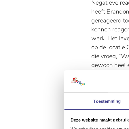
Negatieve rea
heeft Brandon
gereageerd to
kennen reagere
werk. Het lev
op de locatie
die vroeg, “Wat
gewoon heel e
Afscheid nem
Het creëren v
aan zijn werk.
te zien. Sommi
Toestemming
helemaal groot
jammer dat ik
Deze website maakt gebruik
ik het hier ni
We gebruiken cookies om cont