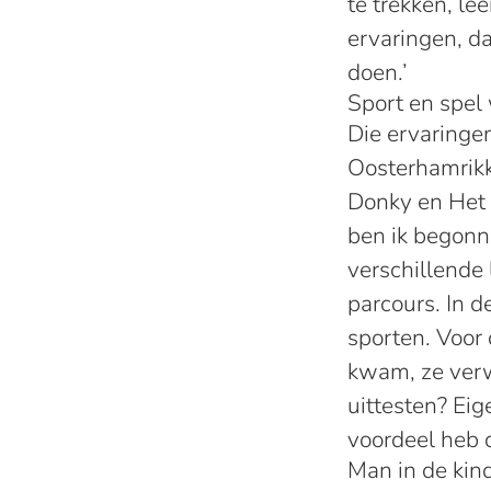
te trekken, le
ervaringen, da
doen.’
Sport en spel
Die ervaringen
Oosterhamrikk
Donky en Het T
ben ik begonn
verschillende 
parcours. In 
sporten. Voor 
kwam, ze verw
uittesten? Eig
voordeel heb d
Man in de ki