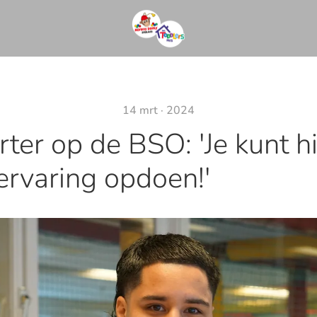
14 mrt · 2024
ter op de BSO: 'Je kunt h
ervaring opdoen!'