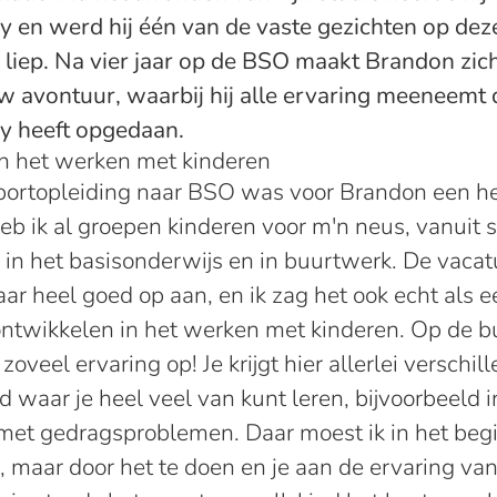
en werd hij één van de vaste gezichten op dez
e liep. Na vier jaar op de BSO maakt Brandon zic
 avontuur, waarbij hij alle ervaring meeneemt di
y heeft opgedaan.
n het werken met kinderen
portopleiding naar BSO was voor Brandon een he
b ik al groepen kinderen voor m'n neus, vanuit s
 in het basisonderwijs en in buurtwerk. De vacat
ar heel goed op aan, en ik zag het ook echt als 
ontwikkelen in het werken met kinderen. Op de b
oveel ervaring op! Je krijgt hier allerlei verschil
 waar je heel veel van kunt leren, bijvoorbeeld 
met gedragsproblemen. Daar moest ik in het beg
 maar door het te doen en je aan de ervaring van