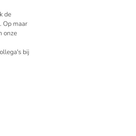
k de
r. Op maar
an onze
llega's bij