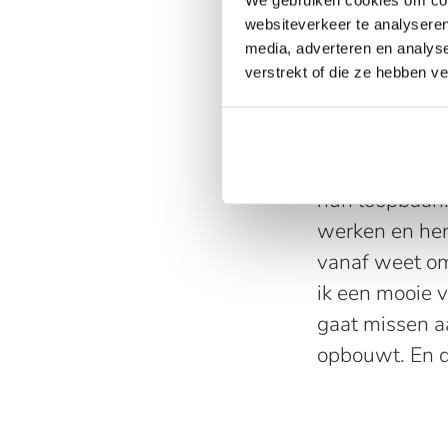
uitdaging op 
websiteverkeer te analyseren
huilen toen ze
media, adverteren en analys
verstrekt of die ze hebben v
gedaan voor d
Klaar voor de
Binnenkort sta
in Groningen, 
hun loopbaan. 
werken en hen 
vanaf weet om
ik een mooie 
gaat missen a
opbouwt. En de