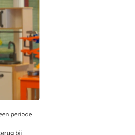
 een periode
erug bij