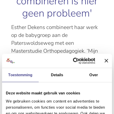
combineren is hier
geen probleem'
Esther Dekens combineert haar werk
op de babygroep aan de
Paterswoldseweg met een
Masterstudie Orthopedagogiek. ‘Mijn
werk en studie hebben een enorm
positieve wisselwerking op
elkaar.Theorie en praktijk‘Na de
Toestemming
Details
Over
bachelor Social Work wist ik al dat
mijn...
Deze website maakt gebruik van cookies
We gebruiken cookies om content en advertenties te
personaliseren, om functies voor social media te bieden
en om ons websiteverkeer te analyseren. Ook delen we