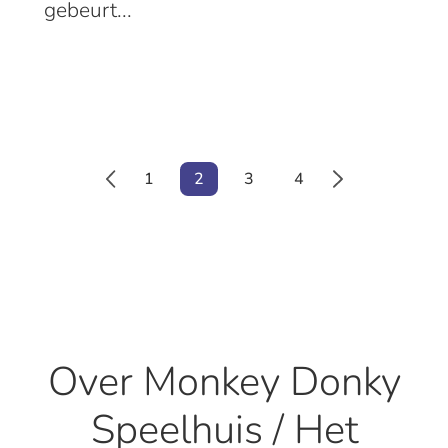
gebeurt...
1
2
3
4
Over Monkey Donky
Speelhuis / Het