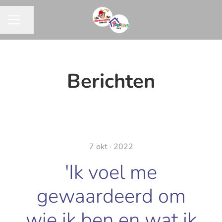
Pagina delen
CARRIÈREMENU
Berichten
7 okt · 2022
'Ik voel me
gewaardeerd om
wie ik ben en wat ik